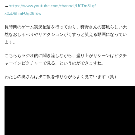
→
https://www.youtube.com/channel/UCDn8Lqf-
x0zD8hmFUg08f6w
長時間のゲーム実況配信を行っており、狩野さんの芸風らしい天
然なおしゃべりやリアクションがくすっと笑える動画になってい
ます。
こちらもラジオ的に聞き流しながら、盛り上がりシーンはピクチ
ャーインピクチャーで見る、というのができますね。
わたしの奥さんは夕ご飯を作りながらよく見ています（笑）