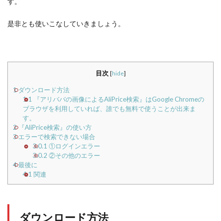
す。
是非とも使いこなしていきましょう。
目次
[
hide
]
1
ダウンロード方法
1.1
『アリババの画像によるAliPrice検索』はGoogle Chromeの
ブラウザを利用していれば、誰でも無料で使うことが出来ま
す。
2
『AliPrice検索』の使い方
3
エラーで検索できない場合
3.0.1
①ログインエラー
3.0.2
②その他のエラー
4
最後に
4.1
関連
ダウンロード方法