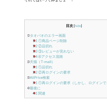
目次
[
hide
]
1
タオバオのエラー画面
1.1
①商品ページ削除
1.2
②品切れ
1.3
③レビューが見れない
1.4
➃アクセス混雑
2
天猫（T-mall）
2.1
①品切れ
2.2
②再ログインの要求
3
AliPrice検索
3.1
①再ログインの要求（しかし、ログインで
4
最後に
4.1
関連